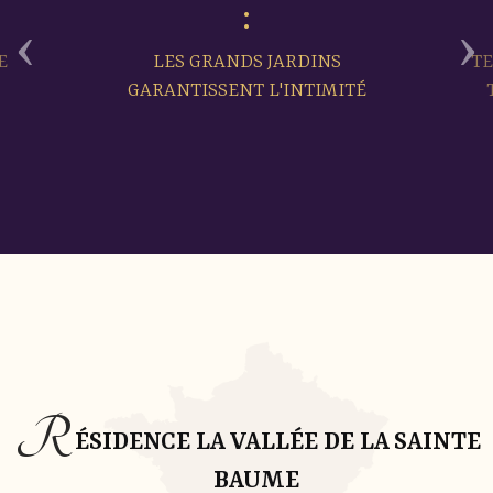
‹
›
E
LES GRANDS JARDINS
TE
GARANTISSENT L'INTIMITÉ
R
ÉSIDENCE LA VALLÉE DE LA SAINTE
BAUME