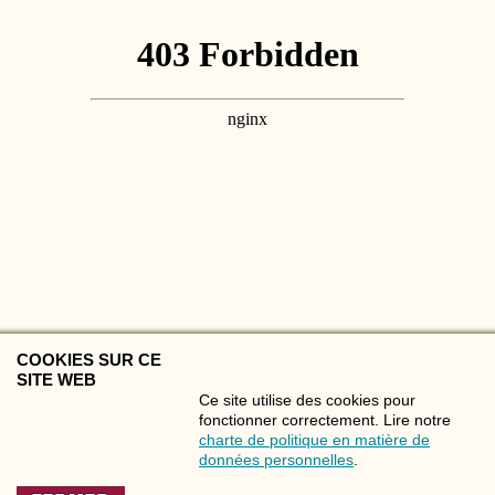
COOKIES SUR CE
SITE WEB
Ce site utilise des cookies pour
fonctionner correctement. Lire notre
charte de politique en matière de
© RÉSIDENCE LA VALLÉE DE LA SAINTE BAUME
données personnelles
.
DESIGN & REALISATIE: HOLIDAY MEDIA