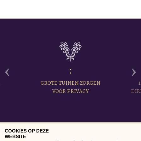
‹
›
E
GROTE TUINEN ZORGEN
VOOR PRIVACY
DIR
COOKIES OP DEZE
WEBSITE